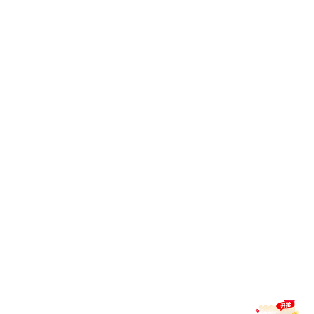
我们的品牌使命
作为综合性的意昂官网平台，我们始终以科技驱动、服务导
向为核心，力求打造一个安全、稳定、可信赖的体育数据与