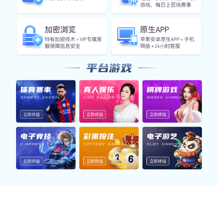
智能引擎实时数据快照
利用意昂官网构建的智能分析系统，实时捕捉各项运行数
据，提升平台的响应效率与数据稳定性。
响应速度
0.18s
平均页面加载
AI推荐准确率